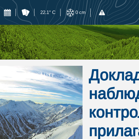
22.1° C
0
cm
Доклад
наблю
контро
прилаг