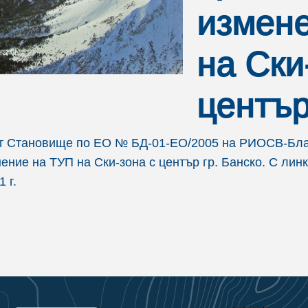
измен
на Ски
център
А от Становище по ЕО № БД-01-ЕО/2005 на РИОСВ-Бл
ение на ТУП на Ски-зона с център гр. Банско. С ли
 г.