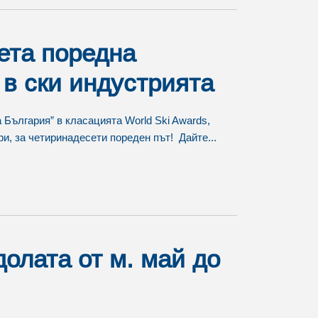
ета поредна
 в ски индустрията
 България” в класацията World Ski Awards,
и, за четиринадесети пореден път! Дайте...
олата от м. май до