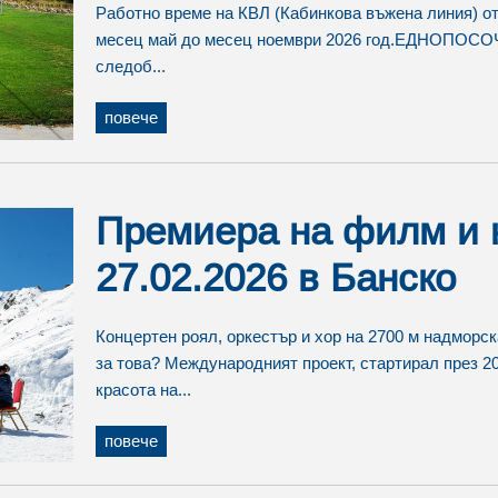
Работно време на КВЛ (Кабинкова въжена линия) о
месец май до месец ноември 2026 год.ЕДНОПОСОЧ
следоб...
повече
Премиера на филм и 
27.02.2026 в Банско
Концертен роял, оркестър и хор на 2700 м надморск
за това? Международният проект, стартирал през 2
красота на...
повече