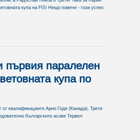
етовната купа на FIS! Нещо повече - този успех
и първия паралелен
ветовната купа по
т от квалификациите Арно Годе (Канада). Трети
ледователно българските асове Тервел