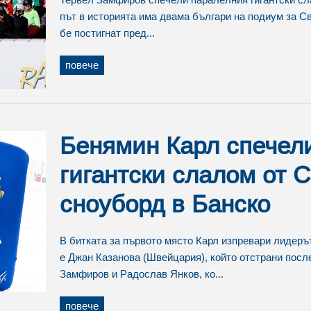
път в историята има двама българи на подиум за Св
бе постигнат пред...
повече
Бенямин Карл спечел
гигантски слалом от С
сноуборд в Банско
В битката за първото място Карл изпревари лидеръ
е Джан Казанова (Швейцария), който отстрани пос
Замфиров и Радослав Янков, ко...
повече