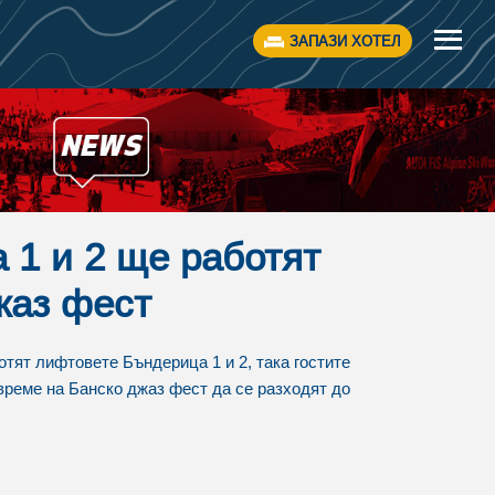
ЗАПАЗИ ХОТЕЛ
 1 и 2 ще работят
жаз фест
ботят лифтовете Бъндерица 1 и 2, така гостите
време на Банско джаз фест да се разходят до