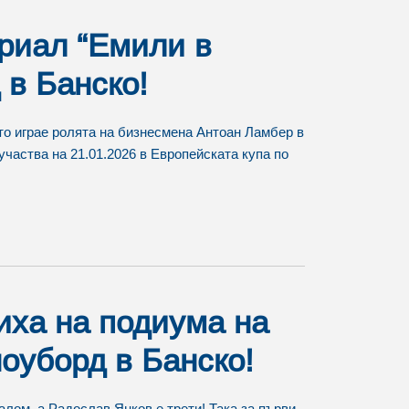
ериал “Емили в
 в Банско!
йто играе ролята на бизнесмена Антоан Ламбер в
участва на 21.01.2026 в Европейската купа по
иха на подиума на
ноуборд в Банско!
лом, а Радослав Янков е трети! Така за първи