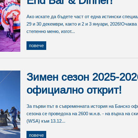
End Bar & Dinner!
Ако искате да бъдете част от една истински специ
29 и 30 декември, както и 2 и 3 януари, 2026!Очакв
степенно меню, изгот...
повече
Зимен сезон 2025-202
официално открит!
За първи път в съвременната история на Банско оф
сезона се проведоха на 2600 м.н.в. - на върха на с
(WSA) към 13.12...
повече