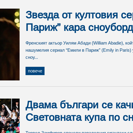
Звезда от култовия с
Париж” кара сноуборд
Френският актьор Уилям Абади (William Abadie), ко
нашумелия сериал “Емили в Париж” (Emily in Paris) 
сноу...
повече
Двама българи се кач
Световната купа по с
Тервел Замфиров спечели паралелния гигантски сла