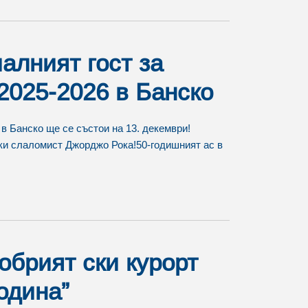
алният гост за
2025-2026 в Банско
в Банско ще се състои на 13. декември!
ски слаломист Джорджо Рока!50-годишният ас в
обрият ски курорт
одина”