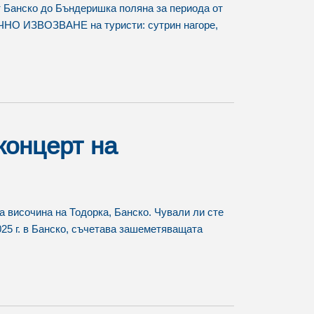
т Банско до Бъндеришка поляна за периода от
НО ИЗВОЗВАНЕ на туристи: сутрин нагоре,
концерт на
а височина на Тодорка, Банско. Чували ли сте
025 г. в Банско, съчетава зашеметяващата