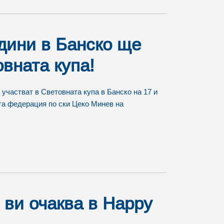
дини в Банско ще
вната купа!
участват в Световната купа в Банско на 17 и
та федерация по ски Цеко Минев на
 ви очаква в Happy