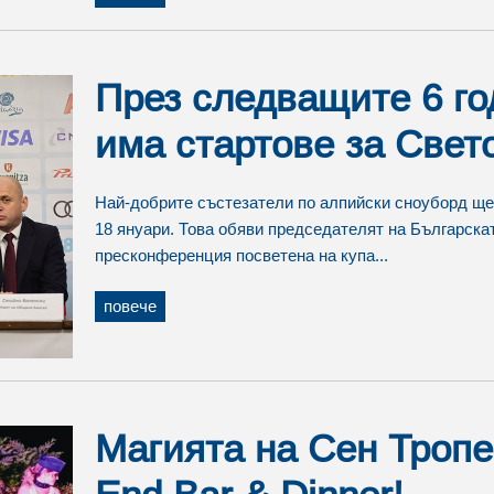
През следващите 6 го
има стартове за Свето
Най-добрите състезатели по алпийски сноуборд ще 
18 януари. Това обяви председателят на Българска
пресконференция посветена на купа...
повече
Магията на Сен Тропе