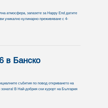
ална атмосфера, запазете за Happy End датите
а ви уникално кулинарно преживяване с 4-
6 в Банско
ициалнитe събития по повод откриването на
ки зоната! В Най-добрия ски курорт на България