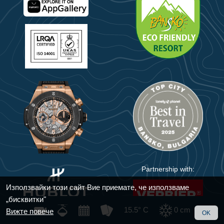
Partnership with:
Използвайки този сайт Вие приемате, че използваме
„бисквитки"
15.5° C
0
cm
Вижте повече
OK