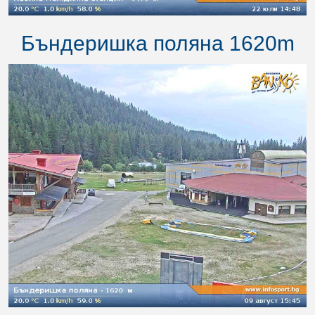
Бъндеришка поляна 1620m