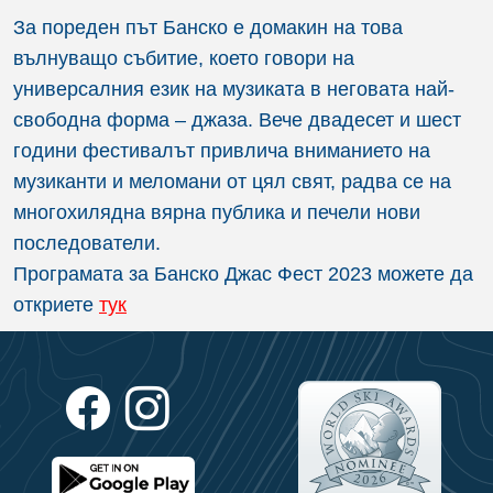
За пореден път Банско е домакин на това
вълнуващо събитие, което говори на
универсалния език на музиката в неговата най-
свободна форма – джаза. Вече двадесет и шест
години фестивалът привлича вниманието на
музиканти и меломани от цял свят, радва се на
многохилядна вярна публика и печели нови
последователи.
Програмата за Банско Джас Фест 2023 можете да
откриете
тук