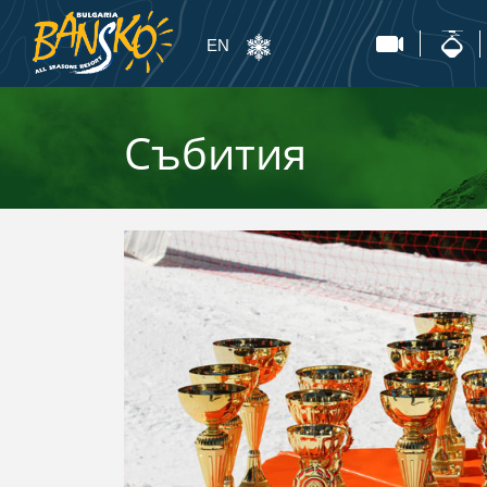
EN
Събития