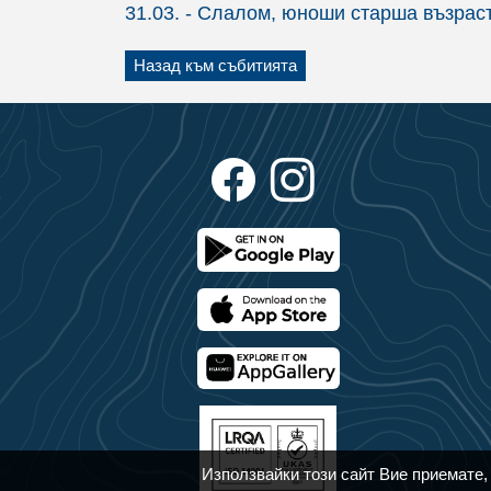
31.03. - Слалом, юноши старша възра
Назад към събитията
Използвайки този сайт Вие приемате,