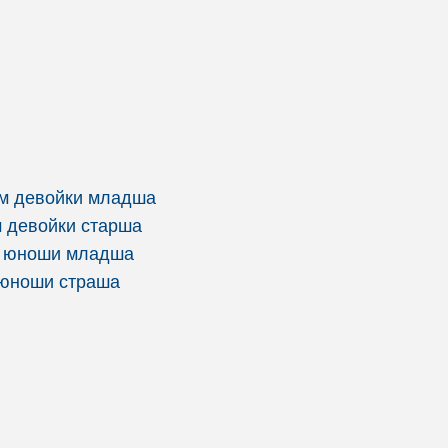
лом девойки младша
м девойки старша
ом юноши младша
м юноши страша