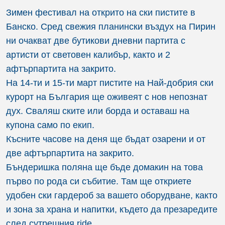
Зимен фестивал на открито на ски пистите в
Банско. Сред свежия планински въздух на Пирин
ни очакват две бутикови дневни партита с
артисти от световен калибър, както и 2
афтърпартита на закрито.
На 14-ти и 15-ти март пистите на Най-добрия ски
курорт на България ще оживеят с нов непознат
дух. Сваляш ските или борда и оставаш на
купона само по екип.
Късните часове на деня ще бъдат озарени и от
две афтърпартита на закрито.
Бъндеришка поляна ще бъде домакин на това
първо по рода си събитие. Там ще откриете
удобен ски гардероб за вашето оборудване, както
и зона за храна и напитки, където да презаредите
след сутрешния ride.