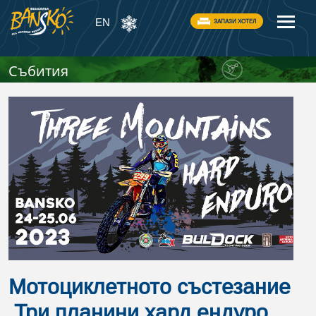
EN
ЗАПАЗИ ХОТЕЛ
Събития
Мотоциклетното състезание
„Три планини хард ендуро