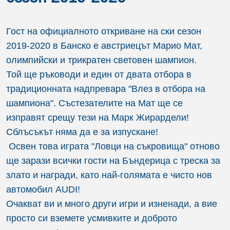
Гост на официалното откриване на ски сезон
2019-2020 в Банско е австриецът Марио Мат,
олимпийски и трикратен световен шампион.
Той ще ръководи и един от двата отбора в
традиционната надпревара "Влез в отбора на
шампиона". Състезателите на Мат ще се
изправят срещу тези на Марк Жирардели!
Сблъсъкът няма да е за изпускане!
Освен това играта "Ловци на съкровища" отново
ще зарази всички гости на Бъндерица с треска за
злато и награди, като най-голямата е чисто нов
автомобил AUDI!
Очакват ви и много други игри и изненади, а вие
просто си вземете усмивките и доброто