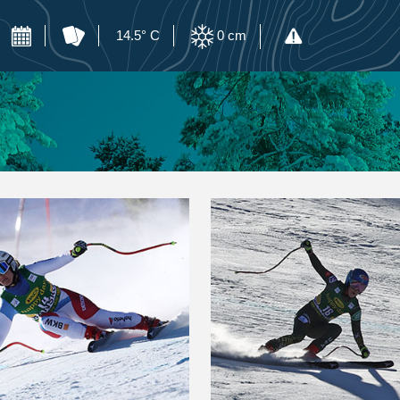
14.5° C
0
cm