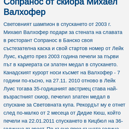
Сопранос от скиора Михаел
Валхофер
Световният шампион в спускането от 2003 г.
Михаел Валхофер подари за стената на славата
в ресторант Сопранос в Банско своя
състезателна каска и свой стартов номер от Лейк
Луис, където през 2003 година печели за първи
път в кариерата си златен медал в спускането.
Канадският курорт носи късмет на Валхофер - 7
години по-късно, на 27.11. 2010 отново в Лейк
Луис тогава 35-годишният австриец става най-
възрастният скиор, печелил златен медал в
спускане за Световната купа. Рекордът му е отнет
след по-малко от 2 месеца от Дидие Кюш, който
печели на 22.01.2011 спускането в Кицбюл на 36-
годишна възраст. По-късно през същата година