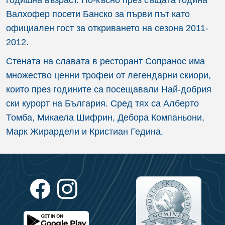
Валхофер посети Банско за първи път като
официален гост за откриването на сезона 2011-
2012.
Стената на славата в ресторант Сопранос има
множество ценни трофеи от легендарни скиори,
които през годините са посещавали Най-добрия
ски курорт на България. Сред тях са Алберто
Томба, Микаела Шифрин, Дебора Компаньони,
Марк Жирардели и Кристиан Гедина.