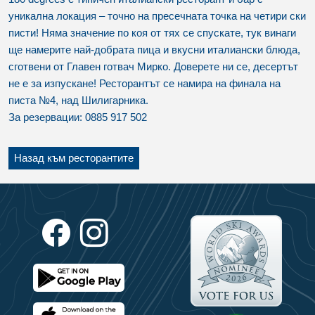
уникална локация – точно на пресечната точка на четири ски
писти! Няма значение по коя от тях се спускате, тук винаги
ще намерите най-добрата пица и вкусни италиански блюда,
сготвени от Главен готвач Мирко. Доверете ни се, десертът
не е за изпускане! Ресторантът се намира на финала на
писта №4, над Шилигарника.
За резервации: 0885 917 502
Назад към ресторантите