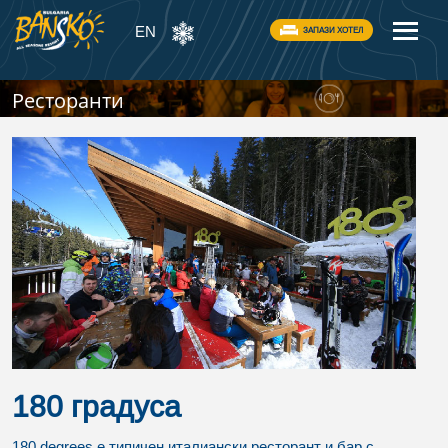
EN
ЗАПАЗИ ХОТЕЛ
Ресторанти
180 градуса
180 degrees е типичен италиански ресторант и бар с