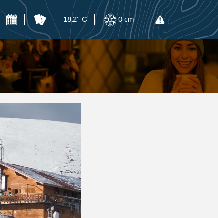
18.2° C
0
cm