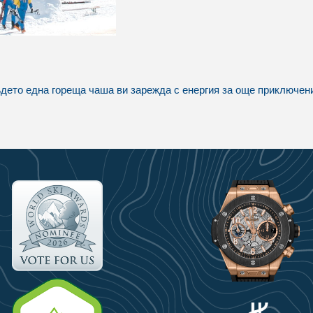
дето една гореща чаша ви зарежда с енергия за още приключени