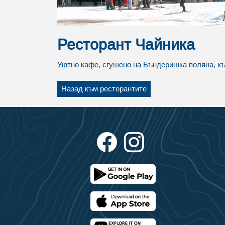
Ресторант Чайника
Уютно кафе, сгушено на Бъндеришка поляна, къ
Назад към ресторантите