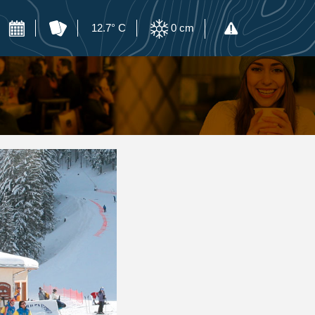
12.7° C
0
cm