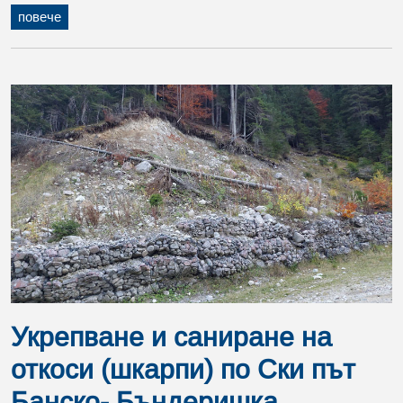
повече
Укрепване и саниране на
откоси (шкарпи) по Ски път
Банско- Бъндеришка...