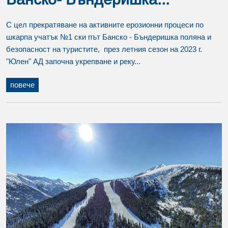
С цел прекратяване на активните ерозионни процеси по
шкарпа учатък №1 ски път Банско - Бъндеришка поляна и
безопасност на туристите, през летния сезон на 2023 г.
"Юлен" АД започна укрепване и реку...
повече