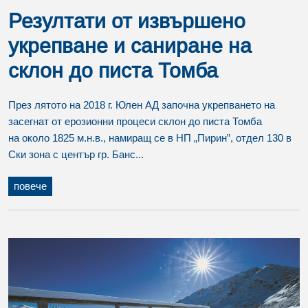
Резултати от извършено
укрепване и саниране на
склон до писта Томба
През лятото на 2018 г. Юлен АД започна укрепването на
засегнат от ерозионни процеси склон до писта Томба
на около 1825 м.н.в., намиращ се в НП „Пирин”, отдел 130 в
Ски зона с център гр. Банс...
повече