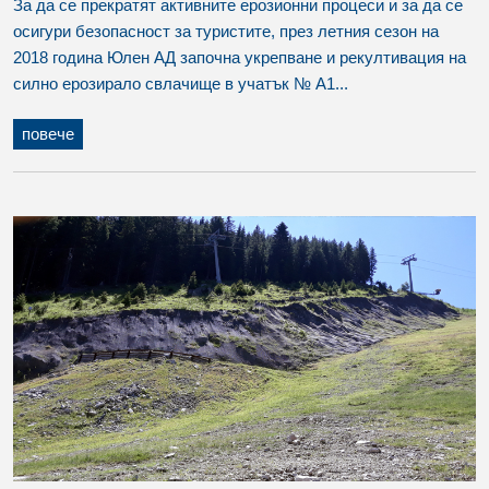
За да се прекратят активните ерозионни процеси и за да се
осигури безопасност за туристите, през летния сезон на
2018 година Юлен АД започна укрепване и рекултивация на
силно ерозирало свлачище в учатък № А1...
повече