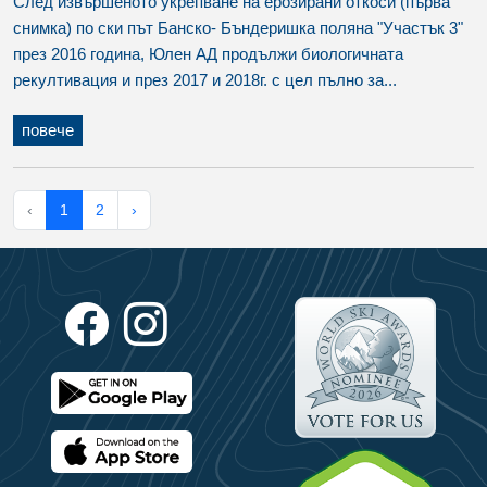
След извършеното укрепване на ерозирани откоси (първа
снимка) по ски път Банско- Бъндеришка поляна "Участък 3"
през 2016 година, Юлен АД продължи биологичната
рекултивация и през 2017 и 2018г. с цел пълно за...
повече
‹
1
2
›