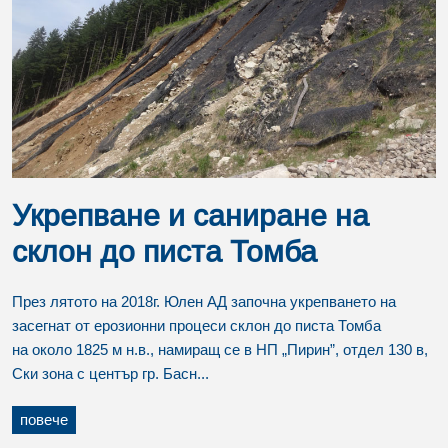
Укрепване и саниране на
склон до писта Томба
През лятото на 2018г. Юлен АД започна укрепването на
засегнат от ерозионни процеси склон до писта Томба
на около 1825 м н.в., намиращ се в НП „Пирин”, отдел 130 в,
Ски зона с център гр. Басн...
повече