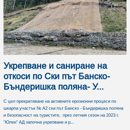
Укрепване и саниране на
откоси по Ски път Банско-
Бъндеришка поляна- У...
С цел прекратяване на активните ерозионни процеси по
шкарпа участък № А2 ски път Банско - Бъндеришка поляна
и безопасност на туристите, през летния сезон на 2023 г.
"Юлен" АД започна укрепване и р...