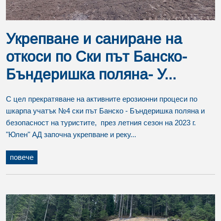
Укрепване и саниране на
откоси по Ски път Банско-
Бъндеришка поляна- У...
С цел прекратяване на активните ерозионни процеси по
шкарпа учатък №4 ски път Банско - Бъндеришка поляна и
безопасност на туристите, през летния сезон на 2023 г.
"Юлен" АД започна укрепване и реку...
повече