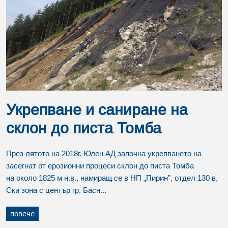
Укрепване и саниране на
склон до писта Томба
През лятото на 2018г. Юлен АД започна укрепването на
засегнат от ерозионни процеси склон до писта Томба
на около 1825 м н.в., намиращ се в НП „Пирин”, отдел 130 в,
Ски зона с център гр. Басн...
повече