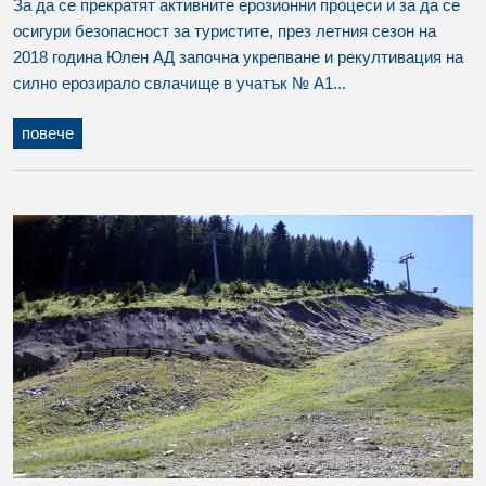
За да се прекратят активните ерозионни процеси и за да се
осигури безопасност за туристите, през летния сезон на
2018 година Юлен АД започна укрепване и рекултивация на
силно ерозирало свлачище в учатък № А1...
повече