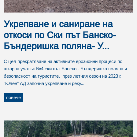
Укрепване и саниране на
откоси по Ски път Банско-
Бъндеришка поляна- У...
С цел прекратяване на активните ерозионни процеси по
шкарпа учатък №4 ски път Банско - Бъндеришка поляна и
безопасност на туристите, през летния сезон на 2023 г.
"Юлен" АД започна укрепване и реку...
повече