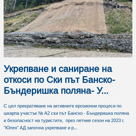
Укрепване и саниране на
откоси по Ски път Банско-
Бъндеришка поляна- У...
С цел прекратяване на активните ерозионни процеси по
шкарпа участък № А2 ски път Банско - Бъндеришка поляна
и безопасност на туристите, през летния сезон на 2023 г.
"Юлен" АД започна укрепване и р...