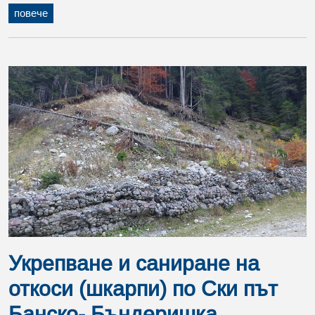
повече
Укрепване и саниране на
откоси (шкарпи) по Ски път
Банско- Бъндеришка...