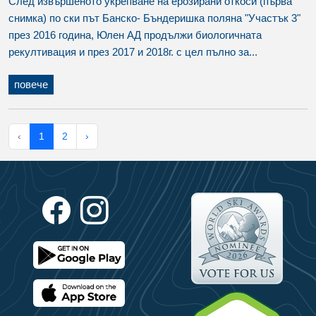
След извършеното укрепване на ерозирани откоси (първа
снимка) по ски път Банско- Бъндеришка поляна "Участък 3"
през 2016 година, Юлен АД продължи биологичната
рекултивация и през 2017 и 2018г. с цел пълно за...
повече
‹
1
2
›