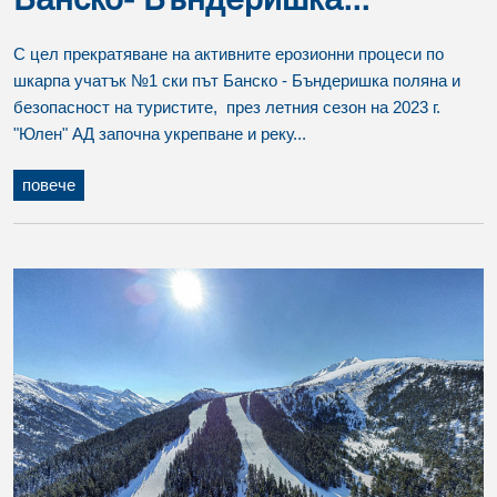
С цел прекратяване на активните ерозионни процеси по
шкарпа учатък №1 ски път Банско - Бъндеришка поляна и
безопасност на туристите, през летния сезон на 2023 г.
"Юлен" АД започна укрепване и реку...
повече