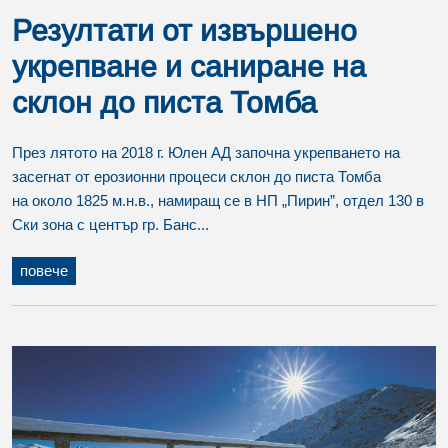
Резултати от извършено
укрепване и саниране на
склон до писта Томба
През лятото на 2018 г. Юлен АД започна укрепването на
засегнат от ерозионни процеси склон до писта Томба
на около 1825 м.н.в., намиращ се в НП „Пирин”, отдел 130 в
Ски зона с център гр. Банс...
повече