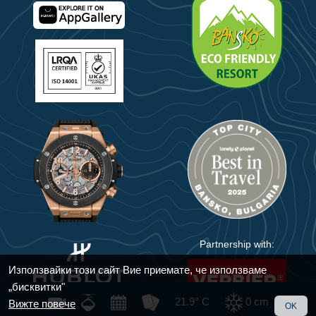
Partnership with:
Използвайки този сайт Вие приемате, че използваме
„бисквитки"
21.9° C
0
cm
Вижте повече
OK