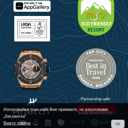
Partnership with:
Използвайки този сайт Вие приемате, че използваме
„бисквитки"
16.2° C
0
cm
Вижте повече
OK