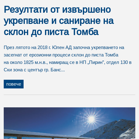
Резултати от извършено
укрепване и саниране на
склон до писта Томба
През лятото на 2018 г. Юлен АД започна укрепването на
засегнат от ерозионни процеси склон до писта Томба
на около 1825 м.н.в., намиращ се в НП „Пирин”, отдел 130 в
Ски зона с център гр. Банс...
повече