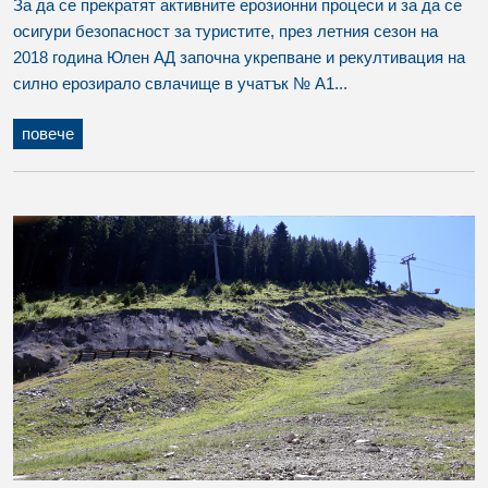
За да се прекратят активните ерозионни процеси и за да се
осигури безопасност за туристите, през летния сезон на
2018 година Юлен АД започна укрепване и рекултивация на
силно ерозирало свлачище в учатък № А1...
повече