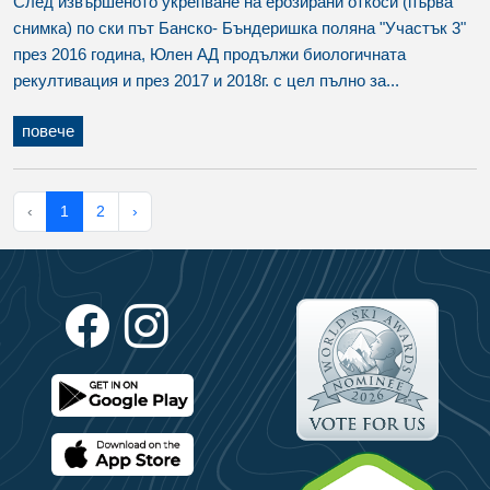
След извършеното укрепване на ерозирани откоси (първа
снимка) по ски път Банско- Бъндеришка поляна "Участък 3"
през 2016 година, Юлен АД продължи биологичната
рекултивация и през 2017 и 2018г. с цел пълно за...
повече
‹
1
2
›