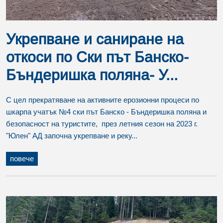
Укрепване и саниране на
откоси по Ски път Банско-
Бъндеришка поляна- У...
С цел прекратяване на активните ерозионни процеси по
шкарпа учатък №4 ски път Банско - Бъндеришка поляна и
безопасност на туристите, през летния сезон на 2023 г.
"Юлен" АД започна укрепване и реку...
повече