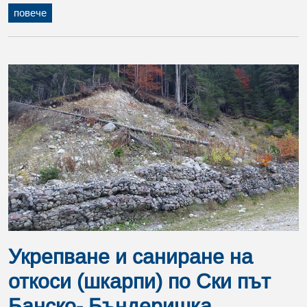
повече
Укрепване и саниране на
откоси (шкарпи) по Ски път
Банско- Бъндеришка...