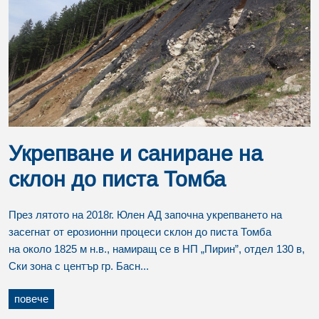
Укрепване и саниране на
склон до писта Томба
През лятото на 2018г. Юлен АД започна укрепването на
засегнат от ерозионни процеси склон до писта Томба
на около 1825 м н.в., намиращ се в НП „Пирин”, отдел 130 в,
Ски зона с център гр. Басн...
повече