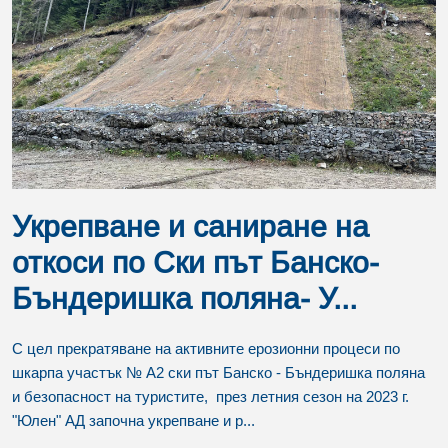
Укрепване и саниране на
откоси по Ски път Банско-
Бъндеришка поляна- У...
С цел прекратяване на активните ерозионни процеси по
шкарпа участък № А2 ски път Банско - Бъндеришка поляна
и безопасност на туристите, през летния сезон на 2023 г.
"Юлен" АД започна укрепване и р...