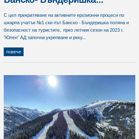
С цел прекратяване на активните ерозионни процеси по
шкарпа учатък №1 ски път Банско - Бъндеришка поляна и
безопасност на туристите, през летния сезон на 2023 г.
"Юлен" АД започна укрепване и реку...
повече